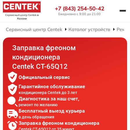
+7 (843) 254-50-42
Ежедневно с 9:00 до 21:00
Сервисный центр Centek
в
Казани
Сервисный центр Centek
Каталог устройств
Ремо
Заправка фреоном
кондиционера
Centek CT-65Q12
Официальный сервис
Гарантийное обслуживание
кондиционера Centek до 3 лет
Диагностика за наш счет,
ремонт по желанию
Бесплатный выезд курьера
в день обращения
Заправка фреоном кондиционера
Centek CT-65Q12 от 35 минут