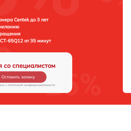
нера Centek до 3 лет
 желанию
бращения
 CT-65Q12 от 35 минут
я со специалистом
Оставить заявку
есь c
политикой конфиденциальности