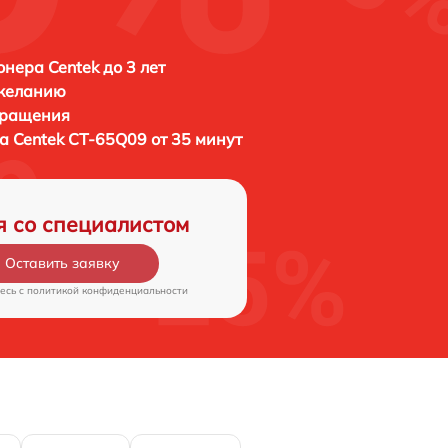
нера Centek до 3 лет
 желанию
бращения
ра
Centek CT-65Q09 от 35 минут
я со специалистом
Оставить заявку
есь c
политикой конфиденциальности