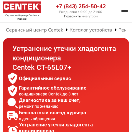
+7 (843) 254-50-42
Ежедневно с 9:00 до 21:00
Сервисный центр Centek
в
Позвонить
мне утром
Казани
Сервисный центр Centek
Каталог устройств
Ремо
Устранение утечки хладогента
кондиционера
Centek CT-65L07+
Официальный сервис
Гарантийное обслуживание
кондиционера Centek до 3 лет
Диагностика за наш счет,
ремонт по желанию
Бесплатный выезд курьера
в день обращения
Устранение утечки хладогента
кондиционера