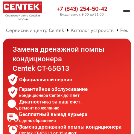
+7 (843) 254-50-42
Ежедневно с 9:00 до 21:00
Сервисный центр Centek
в
Казани
Сервисный центр Centek
Каталог устройств
Ремо
Замена дренажной помпы
кондиционера
Centek CT-65G13
Официальный сервис
Гарантийное обслуживание
кондиционера Centek до 3 лет
Диагностика за наш счет,
ремонт по желанию
Бесплатный выезд курьера
в день обращения
Замена дренажной помпы кондиционера
Centek CT-65G13 от 35 минут