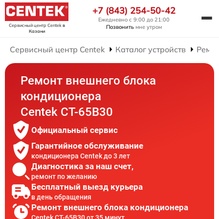
+7 (843) 254-50-42
Ежедневно с 9:00 до 21:00
Сервисный центр Centek
в
Позвонить
мне утром
Казани
Сервисный центр Centek
Каталог устройств
Ремо
Ремонт внешнего блока
кондиционера
Centek CT-65B30
Официальный сервис
Гарантийное обслуживание
кондиционера Centek до 3 лет
Диагностика за наш счет,
ремонт по желанию
Бесплатный выезд курьера
в день обращения
Ремонт внешнего блока кондиционера
Centek CT-65B30 от 35 минут