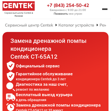
+7 (843) 254-50-42
Ежедневно с 9:00 до 21:00
Сервисный центр Centek
в
Позвонить
мне утром
Казани
Сервисный центр Centek
Каталог устройств
Ремо
Замена дренажной помпы
кондиционера
Centek CT-65A12
Официальный сервис
Гарантийное обслуживание
кондиционера Centek до 3 лет
Диагностика за наш счет,
ремонт по желанию
Бесплатный выезд курьера
в день обращения
Замена дренажной помпы кондиционера
Centek CT-65A12 от 35 минут